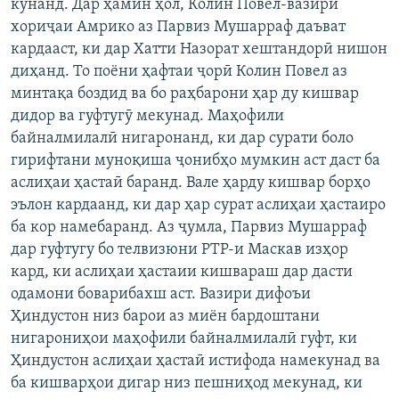
кунанд. Дар ҳамин ҳол, Колин Повел-вазири
хориҷаи Амрико аз Парвиз Мушарраф даъват
кардааст, ки дар Хатти Назорат хештандорӣ нишон
диҳанд. То поёни ҳафтаи ҷорӣ Колин Повел аз
минтақа боздид ва бо раҳбарони ҳар ду кишвар
дидор ва гуфтугӯ мекунад. Маҳофили
байналмилалӣ нигаронанд, ки дар сурати боло
гирифтани муноқиша ҷонибҳо мумкин аст даст ба
аслиҳаи ҳастаӣ баранд. Вале ҳарду кишвар борҳо
эълон кардаанд, ки дар ҳар сурат аслиҳаи ҳастаиро
ба кор намебаранд. Аз ҷумла, Парвиз Мушарраф
дар гуфтугу бо телвизюни РТР-и Маскав изҳор
кард, ки аслиҳаи ҳастаии кишвараш дар дасти
одамони боварибахш аст. Вазири дифоъи
Ҳиндустон низ барои аз миён бардоштани
нигарониҳои маҳофили байналмилалӣ гуфт, ки
Ҳиндустон аслиҳаи ҳастаӣ истифода намекунад ва
ба кишварҳои дигар низ пешниҳод мекунад, ки