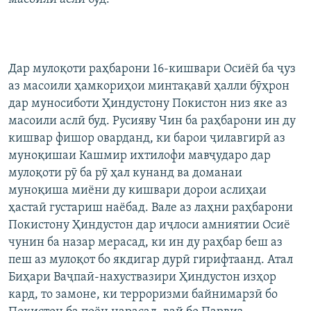
ГУЗОРИШҲОИ РАДИОӢ
Русский
ПАЙГИРӢ КУНЕД
Дар мулоқоти раҳбарони 16-кишвари Осиёӣ ба ҷуз
аз масоили ҳамкориҳои минтақавӣ ҳалли бӯҳрон
дар муносиботи Ҳиндустону Покистон низ яке аз
масоили аслӣ буд. Русияву Чин ба раҳбарони ин ду
кишвар фишор оварданд, ки барои ҷилавгирӣ аз
муноқишаи Кашмир ихтилофи мавҷударо дар
Ҳамаи сомонаҳои RFE/RL
мулоқоти рӯ ба рӯ ҳал кунанд ва доманаи
муноқиша миёни ду кишвари дорои аслиҳаи
ҳастаӣ густариш наёбад. Вале аз лаҳни раҳбарони
Покистону Ҳиндустон дар иҷлоси амниятии Осиё
чунин ба назар мерасад, ки ин ду раҳбар беш аз
пеш аз мулоқот бо якдигар дурӣ гирифтаанд. Атал
Биҳари Ваҷпаӣ-нахуствазири Ҳиндустон изҳор
кард, то замоне, ки терроризми байнимарзӣ бо