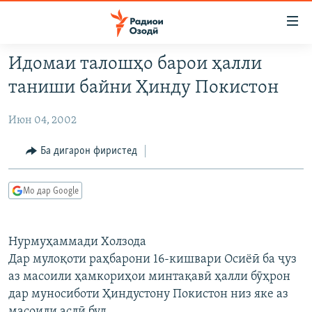
Пайвандҳои
дастрасӣ
Ҷаҳиш
Идомаи талошҳо барои ҳалли
ба
ГӮШАҲО
таниши байни Ҳинду Покистон
мояи
ГАПИ ОЗОД
СИЁСАТ
аслӣ
Июн 04, 2002
РӮЗГОРИ МУҲОҶИР
Ҷаҳиш
ИҚТИСОД
ба
САЛОМ, ХОҲАР
ҶОМЕА
Ба дигарон фиристед
феҳристи
ТАҲҚИҚОТ
ҚАЗИЯИ "КРОКУС"
аслӣ
Мо дар Google
Ҷаҳиш
ҶАНГ ДАР УКРАИНА
ОСИЁИ МАРКАЗӢ
ба
НАЗАРИ МАРДУМ
ФАРҲАНГ
ҷустор
Нурмуҳаммади Холзода
ЧАНДРАСОНАӢ
МЕҲМОНИ ОЗОДӢ
БЛОГИСТОН
Дар мулоқоти раҳбарони 16-кишвари Осиёӣ ба ҷуз
РӮЙХАТҲО
ВАРЗИШ
ОЗОДӢ ОНЛАЙН
ВИДЕО
аз масоили ҳамкориҳои минтақавӣ ҳалли бӯҳрон
дар муносиботи Ҳиндустону Покистон низ яке аз
КИТОБҲОИ ОЗОДӢ
НИГОРИСТОН
масоили аслӣ буд.