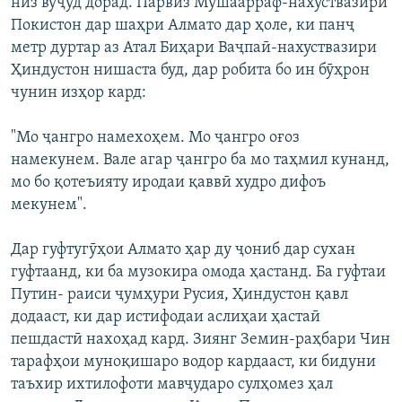
низ вуҷуд дорад. Парвиз Мушаарраф-нахуствазири
Покистон дар шаҳри Алмато дар ҳоле, ки панҷ
метр дуртар аз Атал Биҳари Ваҷпаӣ-нахуствазири
Ҳиндустон нишаста буд, дар робита бо ин бӯҳрон
чунин изҳор кард:
"Мо ҷангро намехоҳем. Мо ҷангро оғоз
намекунем. Вале агар ҷангро ба мо таҳмил кунанд,
мо бо қотеъияту иродаи қаввӣ худро дифоъ
мекунем".
Дар гуфтугӯҳои Алмато ҳар ду ҷониб дар сухан
гуфтаанд, ки ба музокира омода ҳастанд. Ба гуфтаи
Путин- раиси ҷумҳури Русия, Ҳиндустон қавл
додааст, ки дар истифодаи аслиҳаи ҳастаӣ
пешдастӣ нахоҳад кард. Зиянг Земин-раҳбари Чин
тарафҳои муноқишаро водор кардааст, ки бидуни
таъхир ихтилофоти мавҷударо сулҳомез ҳал