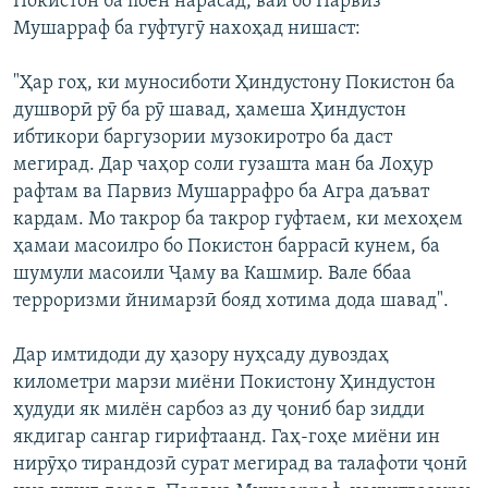
Покистон ба поён нарасад, вай бо Парвиз
Мушарраф ба гуфтугӯ нахоҳад нишаст:
"Ҳар гоҳ, ки муносиботи Ҳиндустону Покистон ба
душворӣ рӯ ба рӯ шавад, ҳамеша Ҳиндустон
ибтикори баргузории музокиротро ба даст
мегирад. Дар чаҳор соли гузашта ман ба Лоҳур
рафтам ва Парвиз Мушаррафро ба Агра даъват
кардам. Мо такрор ба такрор гуфтаем, ки мехоҳем
ҳамаи масоилро бо Покистон баррасӣ кунем, ба
шумули масоили Ҷаму ва Кашмир. Вале ббаа
терроризми йнимарзӣ бояд хотима дода шавад".
Дар имтидоди ду ҳазору нуҳсаду дувоздаҳ
километри марзи миёни Покистону Ҳиндустон
ҳудуди як милён сарбоз аз ду ҷониб бар зидди
якдигар сангар гирифтаанд. Гаҳ-гоҳе миёни ин
нирӯҳо тирандозӣ сурат мегирад ва талафоти ҷонӣ