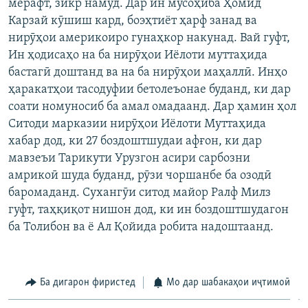
мерафт, зикр намуд. Дар ин мусоҳиба Ҳомид
Карзай кӯшиш кард, боэҳтиёт ҳарф занад ва
нирӯҳои америкоиро гунаҳкор накунад. Вай гуфт,
Ин ҳодисаҳо на ба нирӯҳои Иёлоти муттаҳида
бастагӣ доштанд ва на ба нирӯҳои маҳаллӣ. Инҳо
ҳаракатҳои тасодуфии бетолеъонае буданд, ки дар
соати номуносиб ба амал омадаанд. Дар ҳамин ҳол
Ситоди марказии нирӯҳои Иёлоти Муттаҳида
хабар дод, ки 27 боздоштшудаи афғон, ки дар
мавзеъи Тарикути Урузгон асири сарбозни
амрикоӣ шуда буданд, рӯзи чоршанбе ба озодӣ
баромаданд. Сухангӯи ситод майор Ралф Милз
гуфт, таҳқиқот нишон дод, ки ин боздоштшудагон
ба Толибон ва ё Ал Қойида робита надоштаанд.
Ба дигарон фиристед
Мо дар шабакаҳои иҷтимоӣ