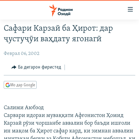
Пайвандҳои
дастрасӣ
Ҷаҳиш
Сафари Карзай ба Ҳирот: дар
ба
ГӮШАҲО
ҷустуҷӯи ваҳдату ягонагӣ
мояи
ГАПИ ОЗОД
СИЁСАТ
аслӣ
Феврал 06, 2002
РӮЗГОРИ МУҲОҶИР
Ҷаҳиш
ИҚТИСОД
ба
САЛОМ, ХОҲАР
ҶОМЕА
Ба дигарон фиристед
феҳристи
ТАҲҚИҚОТ
ҚАЗИЯИ "КРОКУС"
аслӣ
Мо дар Google
Ҷаҳиш
ҶАНГ ДАР УКРАИНА
ОСИЁИ МАРКАЗӢ
ба
НАЗАРИ МАРДУМ
ФАРҲАНГ
ҷустор
Салими Аюбзод
ЧАНДРАСОНАӢ
МЕҲМОНИ ОЗОДӢ
БЛОГИСТОН
Сарвари идораи муваққати Афғонистон Ҳомид
РӮЙХАТҲО
ВАРЗИШ
ОЗОДӢ ОНЛАЙН
ВИДЕО
Карзай рӯзи чоршанбе аввалин бор баъди ишғоли
ин мақом ба Ҳирот сафар кард, ки зимнан аввалин
КИТОБҲОИ ОЗОДӢ
НИГОРИСТОН
минтақаи берун аз Кобули Афғонистон мебошад, ки