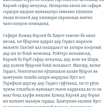
ГУЗОРИШҲОИ РАДИОӢ
Карзай сафар мекунад. Нозирони авзоъ ин сафари
Русский
сардори идораи муваққатро аввалин кӯшиши
эҷоди ягонагӣ дар кишвари пароканда миёна
ПАЙГИРӢ КУНЕД
ҷангсолорон номиданд.
Сафари Ҳомид Карзай ба Ҳирот замоне ба амал
меояд, ки бӯҳрони қудрат дар Гардез маркази
вилояти Пактиё ҳал нашудааст ва хатари нооромӣ
дар ин ҷо боқӣ мемонад. Ройтерз менависад,
Ҳамаи сомонаҳои RFE/RL
Карзай ба Ғарб сафар мекунад, дар ҳоле ки Шарқ
дар ҳолати бӯҳронӣ боқӣ мондааст. Манзур, вазъи
Гардез, бенатиҷагии кӯшишҳои ҳалли бӯҳрон ва
ҳамчунин талаби ахири мардуми Хуст аст.
Тарафҳои даргир дар Гардез гуфтаанд, ки то рӯзи
ҷумъа оташбаси муваққат эълон кардаанд ва то он
вақт бояд ҳарфи ниҳоии Ҳомид Карзай дар бораи
ин вазъият маълум гардад. Ҳамчунин аҳолии Хуст