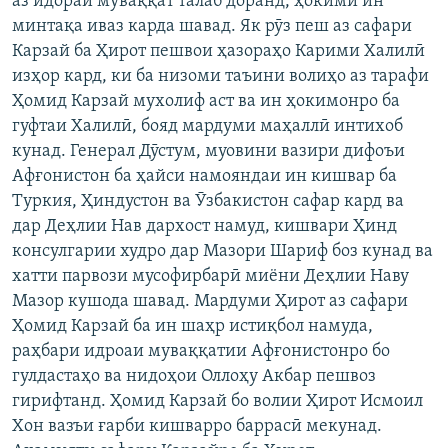
аз идораи муваққат талаб доранд, ҳокими ин
минтақа иваз карда шавад. Як рӯз пеш аз сафари
Карзай ба Ҳирот пешвои ҳазораҳо Карими Халилӣ
изҳор кард, ки ба низоми таъини волиҳо аз тарафи
Ҳомид Карзай мухолиф аст ва ин ҳокимонро ба
гуфтаи Халилӣ, бояд мардуми маҳаллӣ интихоб
кунад. Генерал Дӯстум, муовини вазири дифоъи
Афғонистон ба ҳайси намояндаи ин кишвар ба
Туркия, Ҳиндустон ва Ӯзбакистон сафар кард ва
дар Деҳлии Нав дархост намуд, кишвари Ҳинд
консулгарии худро дар Мазори Шариф боз кунад ва
хатти парвози мусофирбарӣ миёни Деҳлии Наву
Мазор кушода шавад. Мардуми Ҳирот аз сафари
Ҳомид Карзай ба ин шаҳр истиқбол намуда,
раҳбари идроаи муваққатии Афғонистонро бо
гулдастаҳо ва нидоҳои Оллоҳу Акбар пешвоз
гирифтанд. Ҳомид Карзай бо волии Ҳирот Исмоил
Хон вазъи ғарби кишварро баррасӣ мекунад.