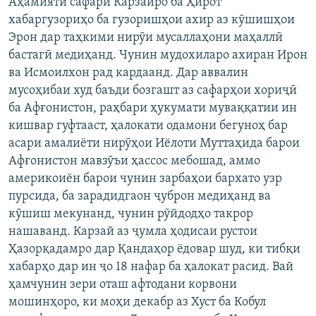
Аҳамияти сафари Карзайро ба Ҳирот
хабаргузориҳо ба гузоришҳои ахир аз кӯшишҳои
Эрон дар таҳкими нирӯи мусаллаҳони маҳаллӣ
бастагӣ медиҳанд. Чунин мудохиларо ахиран Ирон
ва Исмоилхон рад кардаанд. Дар аввалин
мусоҳибаи худ баъди бозгашт аз сафарҳои хориҷӣ
ба Афғонистон, раҳбари ҳукумати муваққатии ин
кишвар гуфтааст, ҳалокати одамони бегуноҳ бар
асари амалиёти нирӯҳои Иёлоти Муттаҳида барои
Афғонистон мавзӯъи ҳассос мебошад, аммо
америкоиён барои чунин зарбаҳои бархато узр
пурсида, ба зарадидгаон ҷуброн медиҳанд ва
кӯшиш мекунанд, чунин рӯйдодҳо такрор
нашаванд. Карзай аз ҷумла ҳодисаи рустои
Ҳазорқадамро дар Қандаҳор ёдовар шуд, ки тибқи
хабарҳо дар ин ҷо 18 нафар ба ҳалокат расид. Вай
ҳамчунин зери оташ афтодани корвони
мошинҳоро, ки моҳи декабр аз Хуст ба Кобул