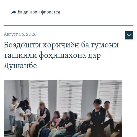
Ба дигарон фиристед
Август 05, 2026
Боздошти хориҷиён ба гумони
ташкили фоҳишахона дар
Душанбе