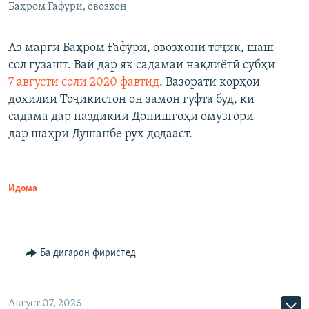
Баҳром Ғафурӣ, овозхон
Аз марги Баҳром Ғафурӣ, овозхони тоҷик, шаш
сол гузашт. Вай дар як садамаи нақлиётӣ субҳи
7 августи соли 2020 фавтид
. Вазорати корҳои
дохилии Тоҷикистон он замон гуфта буд, ки
садама дар наздикии Донишгоҳи омӯзгорӣ
дар шаҳри Душанбе рух додааст.
Идома
Ба дигарон фиристед
Август 07, 2026