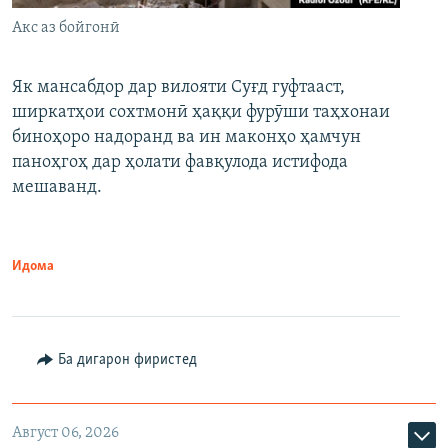
Акс аз бойгонӣ
Як мансабдор дар вилояти Суғд гуфтааст,
ширкатҳои сохтмонӣ ҳаққи фурӯши таҳхонаи
биноҳоро надоранд ва ин маконҳо ҳамчун
паноҳгоҳ дар ҳолати фавқулода истифода
мешаванд.
Идома
Ба дигарон фиристед
Август 06, 2026