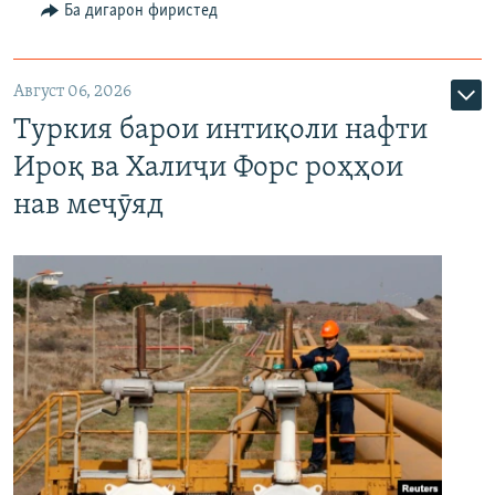
Ба дигарон фиристед
Август 06, 2026
Туркия барои интиқоли нафти
Ироқ ва Халиҷи Форс роҳҳои
нав меҷӯяд