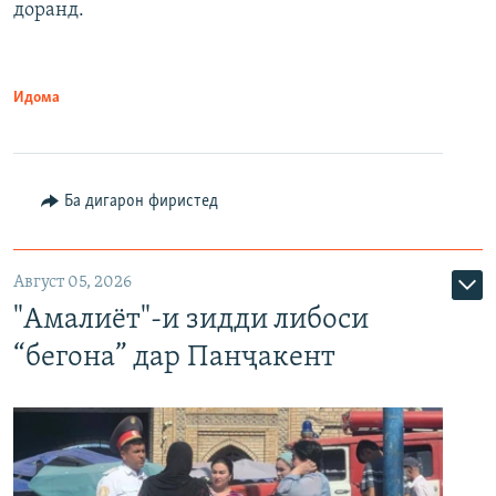
доранд.
Идома
Ба дигарон фиристед
Август 05, 2026
"Амалиёт"-и зидди либоси
“бегона” дар Панҷакент