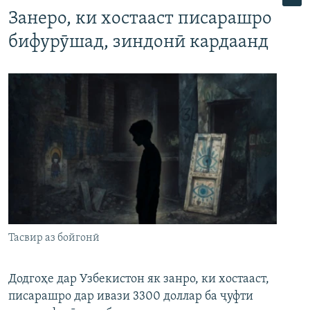
Занеро, ки хостааст писарашро
бифурӯшад, зиндонӣ кардаанд
Тасвир аз бойгонӣ
Додгоҳе дар Узбекистон як занро, ки хостааст,
писарашро дар ивази 3300 доллар ба ҷуфти