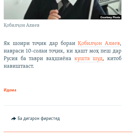
Қобилҷон Алиев
Як шоири тоҷик дар бораи
Қобилҷон Алиев
,
навраси 10-солаи тоҷик, ки ҳашт моҳ пеш дар
Русия ба таври ваҳшиёна
кушта шуд
, китоб
навиштааст.
Идома
Ба дигарон фиристед