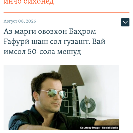
инҷо бихонед
Август 08, 2026
Аз марги овозхон Баҳром
Ғафурӣ шаш сол гузашт. Вай
имсол 50-сола мешуд