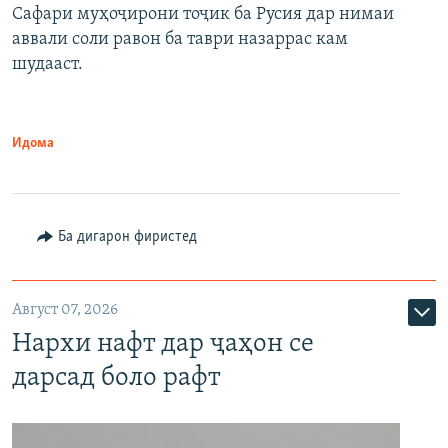
Сафари муҳоҷирони тоҷик ба Русия дар нимаи
аввали соли равон ба таври назаррас кам
шудааст.
Идома
Ба дигарон фиристед
Август 07, 2026
Нархи нафт дар ҷаҳон се
дарсад боло рафт