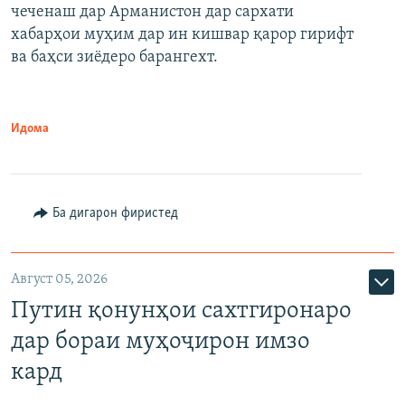
чеченаш дар Арманистон дар сархати
720p
хабарҳои муҳим дар ин кишвар қарор гирифт
720p
1080p
ва баҳси зиёдеро барангехт.
1080p
Идома
Ба дигарон фиристед
Август 05, 2026
Путин қонунҳои сахтгиронаро
дар бораи муҳоҷирон имзо
кард