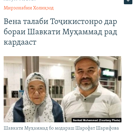
Мирзонабии Холиқзод
Вена талаби Тоҷикистонро дар
бораи Шавкати Муҳаммад рад
кардааст
Шавкати Муҳаммад бо модараш Шарофат Шарифова