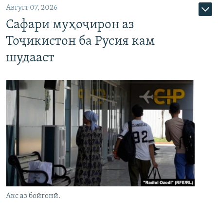
Август 07, 2026
Сафари муҳоҷирон аз
Тоҷикистон ба Русия кам
шудааст
Акс аз бойгонӣ.