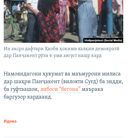
Ин аксро дафтари Ҳизби ҳокими халқии демократӣ
дар Панҷакент рӯзи 4-уми август нашр кард
Намояндагони ҳукумат ва маъмурони милиса
дар шаҳри Панҷакент (вилояти Суғд) ба зидди,
ба гуфтаашон,
либоси “бегона”
маърака
баргузор кардаанд.
Идома