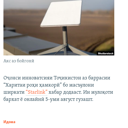
Акс аз бойгонӣ
Оҷонси инноватсияи Тоҷикистон аз баррасии
“Харитаи роҳи ҳамкорӣ” бо масъулони
ширкати
“Starlink”
хабар додааст. Ин мулоқоти
бархат ё онлайнӣ 5-уми август гузашт.
Идома