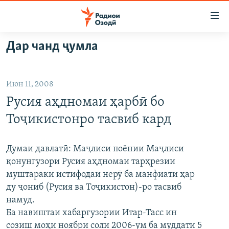
Пайвандҳои
дастрасӣ
Ҷаҳиш
Дар чанд ҷумла
ба
ГӮШАҲО
мояи
ГАПИ ОЗОД
СИЁСАТ
аслӣ
Июн 11, 2008
РӮЗГОРИ МУҲОҶИР
Ҷаҳиш
ИҚТИСОД
Русия аҳдномаи ҳарбӣ бо
ба
САЛОМ, ХОҲАР
ҶОМЕА
феҳристи
Тоҷикистонро тасвиб кард
ТАҲҚИҚОТ
ҚАЗИЯИ "КРОКУС"
аслӣ
Ҷаҳиш
ҶАНГ ДАР УКРАИНА
ОСИЁИ МАРКАЗӢ
Думаи давлатӣ: Маҷлиси поёнии Маҷлиси
ба
қонунгузори Русия аҳдномаи тарҳрезии
НАЗАРИ МАРДУМ
ФАРҲАНГ
ҷустор
муштараки истифодаи нерӯ ба манфиати ҳар
ЧАНДРАСОНАӢ
МЕҲМОНИ ОЗОДӢ
БЛОГИСТОН
ду ҷониб (Русия ва Тоҷикистон)-ро тасвиб
намуд.
РӮЙХАТҲО
ВАРЗИШ
ОЗОДӢ ОНЛАЙН
ВИДЕО
Ба навиштаи хабаргузории Итар-Тасс ин
КИТОБҲОИ ОЗОДӢ
НИГОРИСТОН
созиш моҳи ноябри соли 2006-ум ба муддати 5