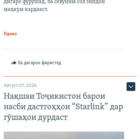
дигаре фурӯшад, ба севуним сол зиндон
маҳкум кардааст.
Идома
Ба дигарон фиристед
Август 07, 2026
Нақшаи Тоҷикистон барои
насби дастгоҳҳои “Starlink” дар
гӯшаҳои дурдаст