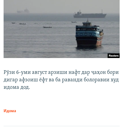
Рӯзи 6-уми август арзиши нафт дар ҷаҳон бори
дигар афзоиш ёфт ва ба раванди болоравии худ
идома дод.
Идома