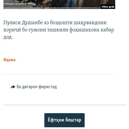
Пулиси Душанбе аз боздошти шаҳрвандони
хориҷӣ бо гумони ташкили фоҳишахона хабар
дод.
Идома
Ба дигарон фиристед
Ёфтҳои бештар