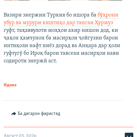
Вазири энержии Туркия бо ишора ба
бӯҳрони
убур ва мурури киштиҳо дар тангаи Ҳурмуз
гуфт, таҳаввулоти моҳҳои ахир нишон дод, ки
ҷаҳон ҳамчунон ба масирҳои ҷойгузин барои
интиқоли нафт ниёз дорад ва Анқара дар ҳоли
гуфтугӯ бо Ироқ барои тавсеаи масирҳои нави
содироти энержӣ аст.
Идома
Ба дигарон фиристед
Август 05, 2026