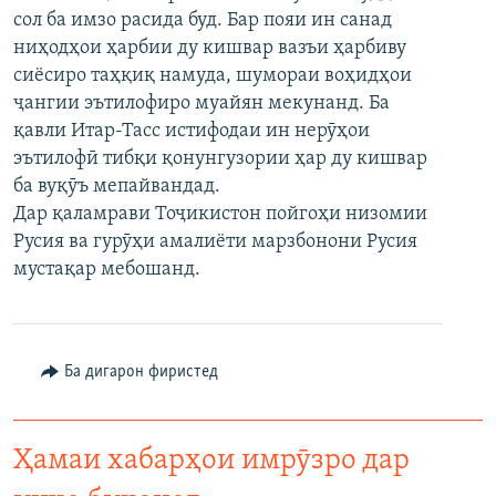
сол ба имзо расида буд. Бар пояи ин санад
ГУЗОРИШҲОИ РАДИОӢ
Русский
ниҳодҳои ҳарбии ду кишвар вазъи ҳарбиву
сиёсиро таҳқиқ намуда, шумораи воҳидҳои
ПАЙГИРӢ КУНЕД
ҷангии эътилофиро муайян мекунанд. Ба
қавли Итар-Тасс истифодаи ин нерӯҳои
эътилофӣ тибқи қонунгузории ҳар ду кишвар
ба вуқӯъ мепайвандад.
Дар қаламрави Тоҷикистон пойгоҳи низомии
Русия ва гурӯҳи амалиёти марзбонони Русия
Ҳамаи сомонаҳои RFE/RL
мустақар мебошанд.
Ба дигарон фиристед
Ҳамаи хабарҳои имрӯзро дар