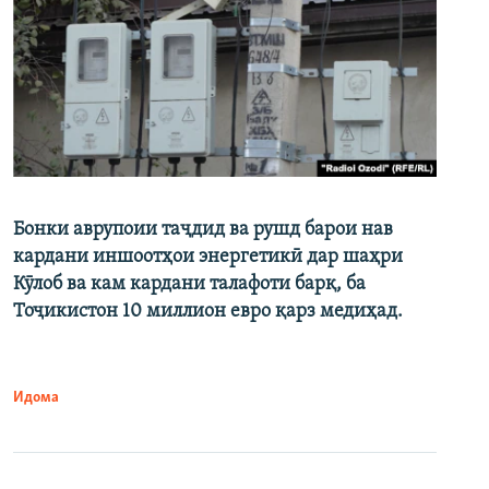
Бонки аврупоии таҷдид ва рушд барои нав
кардани иншоотҳои энергетикӣ дар шаҳри
Кӯлоб ва кам кардани талафоти барқ, ба
Тоҷикистон 10 миллион евро қарз медиҳад.
Идома