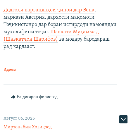
Додгоҳи парвандаҳои ҷиноӣ дар Вена
,
маркази Австрия, дархости мақомоти
Тоҷикистонро дар бораи истирдоди намояндаи
мухолифини тоҷик
Шавкати Муҳаммад
(Шавкатҷон Шарифов)
ва модару бародараш
рад кардааст.
Идома
Ба дигарон фиристед
Август 05, 2026
Мирзонабии Холиқзод