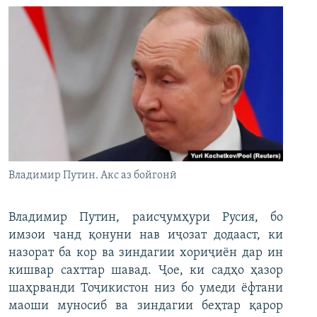
Владимир Путин. Акс аз бойгонӣ
Владимир Путин, раисҷумҳури Русия, бо
имзои чанд қонуни нав иҷозат додааст, ки
назорат ба кор ва зиндагии хориҷиён дар ин
кишвар сахттар шавад. Ҷое, ки садҳо ҳазор
шаҳрванди Тоҷикистон низ бо умеди ёфтани
маоши муносиб ва зиндагии беҳтар қарор