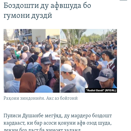
Боздошти ду афвшуда бо
гумони дуздӣ
Раҳоии зиндониён. Акс аз бойгонӣ
Пулиси Душанбе мегӯяд, ду мардеро боздошт
кардааст, ки бар асоси қонуни афв озод шуда,
лекин боз даст ба ҷиноят заданд.