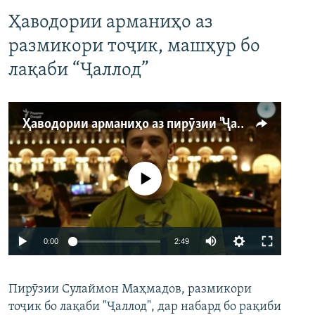
Ҳаводории арманиҳо аз
размикори тоҷик, машҳур бо
лақаби “Ҷаллод”
Ҳаводории арманиҳо аз пирӯзии "Ҷаллод"-и тоҷик
Феълан кор намекунад
Auto
0:00
2:49
240p
Пирӯзии Сулаймон Маҳмадов, размикори
360p
тоҷик бо лақаби "Ҷаллод", дар набард бо рақиби
480p
Auto
240p
360p
480p