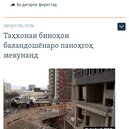
Ба дигарон фиристед
Август 06, 2026
Таҳхонаи биноҳои
баландошёнаро паноҳгоҳ
мекунанд