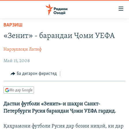
Пайвандҳои
дастрасӣ
Ҷаҳиш
ВАРЗИШ
ба
ГӮШАҲО
«Зенит» - барандаи Ҷоми УЕФА
мояи
ГАПИ ОЗОД
СИЁСАТ
аслӣ
Нарзуллоҳи Латиф
РӮЗГОРИ МУҲОҶИР
Ҷаҳиш
ИҚТИСОД
ба
Май 15, 2008
САЛОМ, ХОҲАР
ҶОМЕА
феҳристи
ТАҲҚИҚОТ
ҚАЗИЯИ "КРОКУС"
аслӣ
Ба дигарон фиристед
Ҷаҳиш
ҶАНГ ДАР УКРАИНА
ОСИЁИ МАРКАЗӢ
ба
Мо дар Google
НАЗАРИ МАРДУМ
ФАРҲАНГ
ҷустор
ЧАНДРАСОНАӢ
МЕҲМОНИ ОЗОДӢ
БЛОГИСТОН
Дастаи футболи «Зенит»-и шаҳри Санкт-
Петербурги Русия барандаи Ҷоми УЕФА гардид.
РӮЙХАТҲО
ВАРЗИШ
ОЗОДӢ ОНЛАЙН
ВИДЕО
КИТОБҲОИ ОЗОДӢ
НИГОРИСТОН
Қаҳрамони футболи Русия дар бозии ниҳоӣ, ки дар