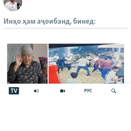
Инҳо ҳам аҷоибанд, бинед:
TV
РУС
Занозанӣ дар "Арбоб". Як кас боздошт
Ҷустуҷӯ
шудааст, дигарон дар куҷо?