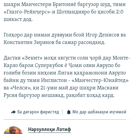
шаҳри Манчестери Бритониё баргузор шуд, тими
ГУЗОРИШҲОИ РАДИОӢ
Русский
«Глазго-Рейнҷерс»-и Шотландияро бо ҳисоби 2:0
шикаст дод.
ПАЙГИРӢ КУНЕД
Голҳоро дар нимаи дуввуми бозӣ Игор Денисов ва
Константин Зирянов ба самар расонданд.
Дастаи «Зенит» моҳи августи соли ҷорӣ дар Монте-
Карло барои Суперкубок ё Ҷоми олии Аврупо бо
Ҳамаи сомонаҳои RFE/RL
ғолиби бозии ниҳоии Лигаи қаҳрамонони Аврупо
байни ду тими Инглистон - «Манчестер-Юнайтед»
ва «Челси», ки 21-уми май дар шаҳри Маскави
Русия баргузор мешавад, рақобат хоҳад кард.
Ба дигарон фиристед
Мо дар шабакаҳои иҷтимоӣ
Нарзуллоҳи Латиф