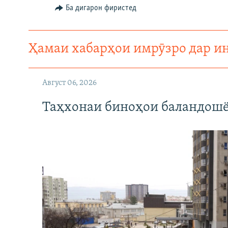
ГУЗОРИШҲОИ РАДИОӢ
Ба дигарон фиристед
Ҳамаи хабарҳои имрӯзро дар и
Август 06, 2026
Таҳхонаи биноҳои баландошё