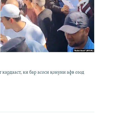
кардааст, ки бар асоси қонуни афв озод