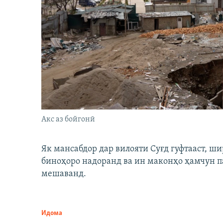
Акс аз бойгонӣ
Як мансабдор дар вилояти Суғд гуфтааст, 
биноҳоро надоранд ва ин маконҳо ҳамчун п
мешаванд.
Идома