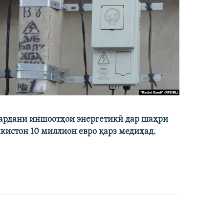
кардани иншоотҳои энергетикӣ дар шаҳри
икистон 10 миллион евро қарз медиҳад.