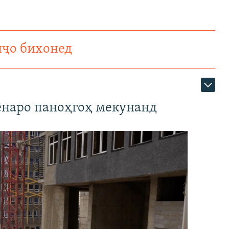
нҷо бихонед
наро паноҳгоҳ мекунанд