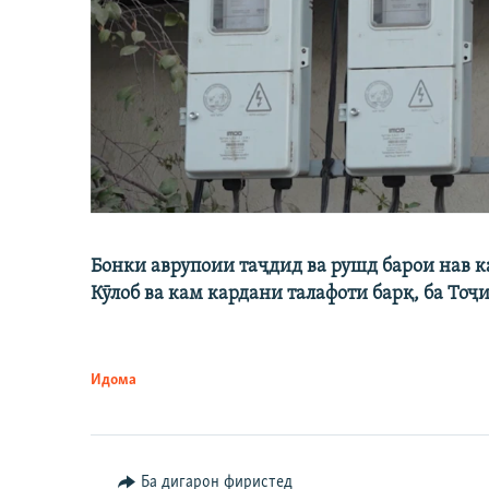
Бонки аврупоии таҷдид ва рушд барои нав 
Кӯлоб ва кам кардани талафоти барқ, ба Тоҷ
Идома
Ба дигарон фиристед