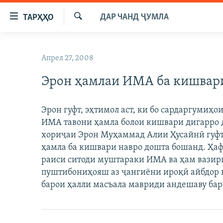
Пайвандҳои
ДАР ЧАНД ҶУМЛА
ТАРҲҲО
дастрасӣ
Ҷустуҷӯ
Ҷаҳиш
ГӮШАҲО
ба
Апрел 27, 2008
ГАПИ ОЗОД
СИЁСАТ
мояи
аслӣ
Эрон ҳамлаи ИМА ба кишвари
РӮЗГОРИ МУҲОҶИР
ИҚТИСОД
Ҷаҳиш
САЛОМ, ХОҲАР
ҶОМЕА
ба
Эрон гуфт, эҳтимол аст, ки бо сардаргумиҳ
феҳристи
ТАҲҚИҚОТ
ҚАЗИЯИ "КРОКУС"
ИМА тавони ҳамла болои кишвари дигарро 
аслӣ
ҶАНГ ДАР УКРАИНА
хориҷаи Эрон Муҳаммад Алии Ҳусайнӣ гуфт,
ОСИЁИ МАРКАЗӢ
Ҷаҳиш
ҳамла ба кишвари навро дошта бошанд. Ҳа
ба
НАЗАРИ МАРДУМ
ФАРҲАНГ
раиси ситоди муштараки ИМА ва ҳам вазири
ҷустор
ЧАНДРАСОНАӢ
МЕҲМОНИ ОЗОДӢ
БЛОГИСТОН
пуштибониҳояш аз ҷангиёни ироқӣ айбдор к
барои ҳалли масъала мавриди андешаву бар
РӮЙХАТҲО
ВАРЗИШ
ОЗОДӢ ОНЛАЙН
ВИДЕО
КИТОБҲОИ ОЗОДӢ
НИГОРИСТОН