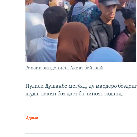
Раҳоии зиндониён. Акс аз бойгонӣ
Пулиси Душанбе мегӯяд, ду мардеро боздошт 
шуда, лекин боз даст ба ҷиноят заданд.
Идома