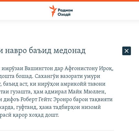
 навро баъид медонад
ои имрӯзаи Вашингтон дар Афғонистону Ироқ,
дошта бошад. Сахангӯи вазорати умури
 баъид аст, ки нирӯҳои амрикойӣ тавони
фтаи гузашта, ҳам адмирал Майк Мюллен,
 дифоъ Роберт Гейтс Эронро барои тақвияти
арда, гуфтанд, ҳама тадбирҳои низомӣ
расӣ қарор хоҳад дошт.