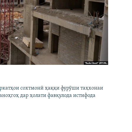
ширкатҳои сохтмонӣ ҳаққи фурӯши таҳхонаи
аноҳгоҳ дар ҳолати фавқулода истифода