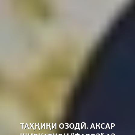
ТАҲҚИҚИ ОЗОДӢ. АКСАР